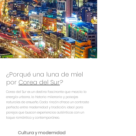
¿Porqué una luna de miel
por
Corea del Sur
?
Corea del Sur es un destino fascinante que mezcla la
energía urbana, la historia milenaria y paisajes
naturales de ensueño. Cada rincón ofrece un contraste
perfecto entre modernidad y tradición, ideal para
parejas que buscan experiencias auténticas con un
toque romántico y contemporáneo.
Cultura y modernidad