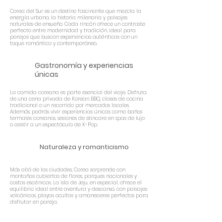
Corea del Sur es un destino fascinante que mezcla la
energía urbana, la historia milenaria y paisajes
naturales de ensueño. Cada rincón ofrece un contraste
perfecto entre modernidad y tradición, ideal para
parejas que buscan experiencias auténticas con un
toque romántico y contemporáneo.
Gastronomía y experiencias
únicas
La comida coreana es parte esencial del viaje. Disfruta
de una cena privada de Korean BBQ, clases de cocina
tradicional o un recorrido por mercados locales.
Además, podrás vivir experiencias únicas como baños
termales coreanos, sesiones de skincare en spas de lujo
o asistir a un espectáculo de K-Pop.
Naturaleza y romanticismo
Más allá de las ciudades, Corea sorprende con
montañas cubiertas de flores, parques nacionales y
costas escénicas. La isla de Jeju, en especial, ofrece el
equilibrio ideal entre aventura y descanso, con paisajes
volcánicos, playas ocultas y amaneceres perfectos para
disfrutar en pareja.