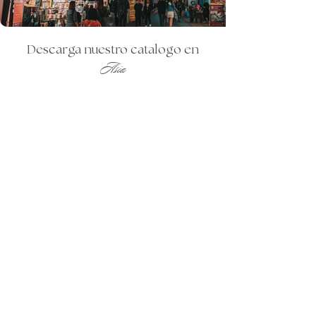
Descarga nuestro catalogo en
Asia
Encuentra nuestros BestSellers y diversos paquetes que
tenemos en este destino
Ver catálogo