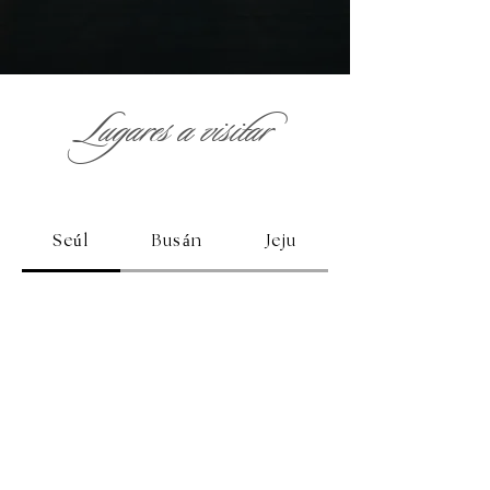
Lugares a visitar
Seúl
Busán
Jeju