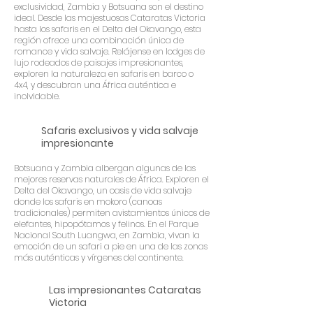
exclusividad, Zambia y Botsuana son el destino
ideal. Desde las majestuosas Cataratas Victoria
hasta los safaris en el Delta del Okavango, esta
región ofrece una combinación única de
romance y vida salvaje. Relájense en lodges de
lujo rodeados de paisajes impresionantes,
exploren la naturaleza en safaris en barco o
4x4, y descubran una África auténtica e
inolvidable.
Safaris exclusivos y vida salvaje
impresionante
Botsuana y Zambia albergan algunas de las
mejores reservas naturales de África. Exploren el
Delta del Okavango, un oasis de vida salvaje
donde los safaris en mokoro (canoas
tradicionales) permiten avistamientos únicos de
elefantes, hipopótamos y felinos. En el Parque
Nacional South Luangwa, en Zambia, vivan la
emoción de un safari a pie en una de las zonas
más auténticas y vírgenes del continente.
Las impresionantes Cataratas
Victoria