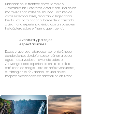
Ubicadas en la frontera entre Zambia y
Zimbabue, las Cataratas Victoria son una de las
maravillas naturales del mundo. Disfruten de
vistas espectaculares, recorran la legendaria
Devil’s Pool para nadar al borde de la cascada
o vivan una experiencia única con un paseo en
helicóptero sobre el “humo que truena”.
Aventura y paisajes
espectaculares
Desde cruceros al atardecer por el río Chobe,
donde cientos de elefantes se reúnen a beber
agua, hasta vuelos en avioneta sobre el
Okavango, cada experiencia en estos países
está llena de magia. Para los más aventureros,
el ráfting en el río Zambezi es una de las
mejores experiencias de adrenalina en África.