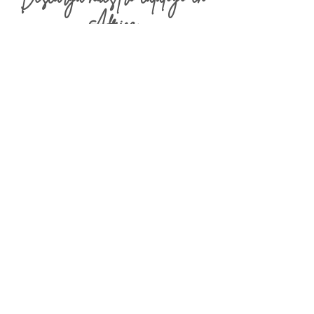
África
Encuentra nuestros Best-Sellers y
diversos paquetes que tenemos en este
destino
Ver catálogo