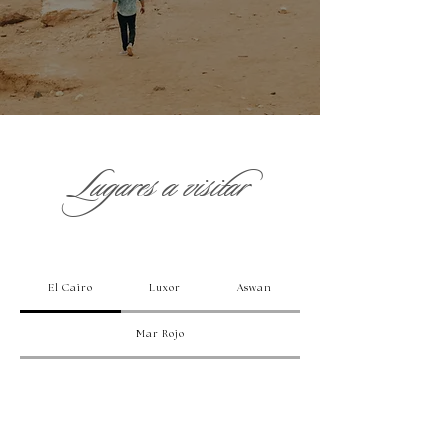
Lugares a visitar
El Cairo
Luxor
Aswan
Mar Rojo