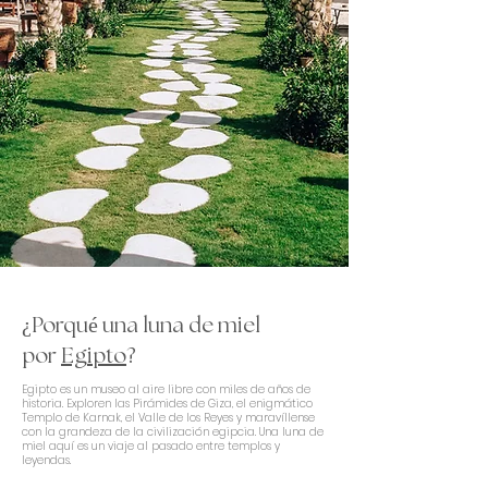
¿Porqué una luna de miel
por
Egipto
?
Egipto es un museo al aire libre con miles de años de
historia. Exploren las Pirámides de Giza, el enigmático
Templo de Karnak, el Valle de los Reyes y maravíllense
con la grandeza de la civilización egipcia. Una luna de
miel aquí es un viaje al pasado entre templos y
leyendas.