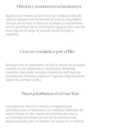
Historia y monumentos fascinantes
Egipto es un museo al aire libre con miles de años de
historia. Exploren las Pirámides de Giza, el enigmático
Templo de Karnak, el Valle de los Reyes y maravíllense
con la grandeza de la civilización egipcia. Una luna de
miel aquí es un viaje al pasado entre templos y
leyendas.
Crucero romántico por el Nilo
Navegar por el legendario río Nilo a bordo de un lujoso
crucero es una experiencia inolvidable. Relájense
mientras descubren templos milenarios, disfruten de
atardeceres dorados y exploren lugares mágicos como
Asuán, Abu Simbel y Edfu.
Playas paradisíacas en el mar Rojo
Las costas de Sharm el-Sheikh y Hurghada son
perfectas para el descanso y la aventura. Disfruten de
resorts frente al mar, buceo en arrecifes de coral y
actividades acuáticas en uno de los destinos más
espectaculares para el snorkel y el buceo en el mundo.