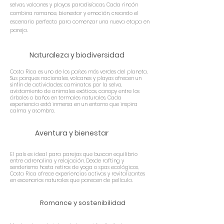
selvas, volcanes y playas paradisíacas. Cada rincón
combina romance, bienestar y emoción, creando el
escenario perfecto para comenzar una nueva etapa en
pareja.
Naturaleza y biodiversidad
Costa Rica es uno de los países más verdes del planeta.
Sus parques nacionales, volcanes y playas ofrecen un
sinfín de actividades: caminatas por la selva,
avistamiento de animales exóticos, canopy entre los
árboles o baños en termales naturales. Cada
experiencia está inmersa en un entorno que inspira
calma y asombro.
Aventura y bienestar
El país es ideal para parejas que buscan equilibrio
entre adrenalina y relajación. Desde rafting y
senderismo hasta retiros de yoga o spas ecológicos,
Costa Rica ofrece experiencias activas y revitalizantes
en escenarios naturales que parecen de película.
Romance y sostenibilidad